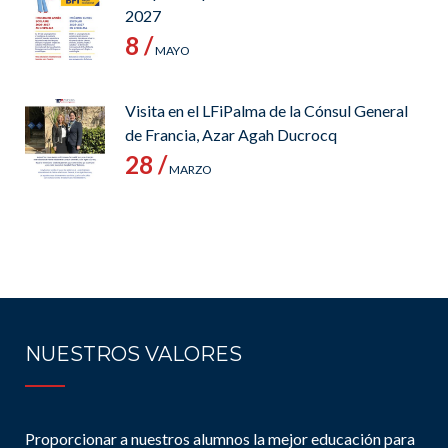
2027
8 /
MAYO
Visita en el LFiPalma de la Cónsul General
de Francia, Azar Agah Ducrocq
28 /
MARZO
NUESTROS VALORES
Proporcionar a nuestros alumnos la mejor educación para