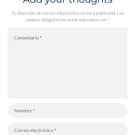
Salida al
Arqueódromo
Tu dirección de correo electrónico no será publicada.
Los
campos obligatorios están marcados con
*
para los
alumnos de
6B