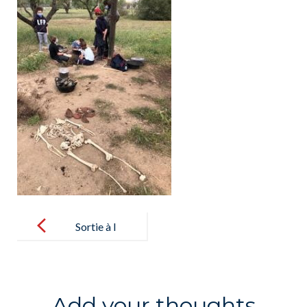
Post
navigation
Sortie à l
´Archeodrom
e pour les
élèves de 6B –
Add your thoughts