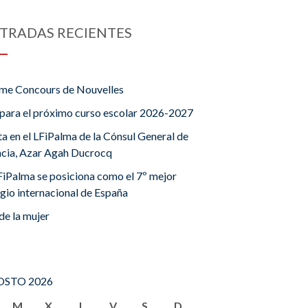
TRADAS RECIENTES
me Concours de Nouvelles
para el próximo curso escolar 2026-2027
ta en el LFiPalma de la Cónsul General de
ncia, Azar Agah Ducrocq
FiPalma se posiciona como el 7º mejor
gio internacional de España
de la mujer
STO 2026
M
X
J
V
S
D