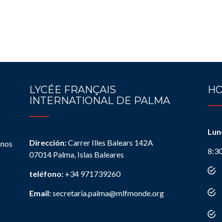
LYCÉE FRANÇAIS
HO
INTERNATIONAL DE PALMA
Lun
Dirección:
Carrer Illes Balears 142A
anos
8:3
07014 Palma, Islas Baleares
teléfono:
+34 971739260
Email:
secretaria.palma@mlfmonde.org