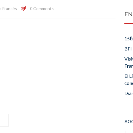
o Francés
0 Comments
EN
15È
BFI 
Visi
Fra
El L
cole
Día 
AGO
L