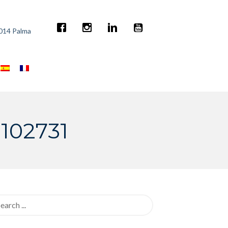
7014 Palma
 102731
rch