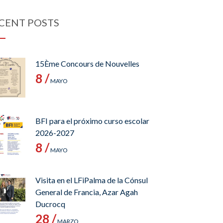
CENT POSTS
15Ème Concours de Nouvelles
8 /
MAYO
BFI para el próximo curso escolar
2026-2027
8 /
MAYO
Visita en el LFiPalma de la Cónsul
General de Francia, Azar Agah
Ducrocq
28 /
MARZO