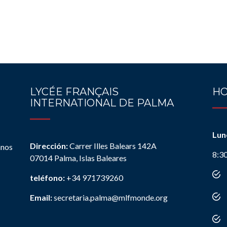
LYCÉE FRANÇAIS
HO
INTERNATIONAL DE PALMA
Lun
Dirección:
Carrer Illes Balears 142A
anos
8:3
07014 Palma, Islas Baleares
teléfono:
+34 971739260
Email:
secretaria.palma@mlfmonde.org