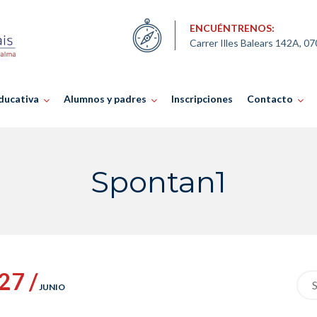
ENCUÉNTRENOS:
Carrer Illes Balears 142A, 0
ducativa
Alumnos y padres
Inscripciones
Contacto
Spontan1
27 /
Sea
JUNIO
for: