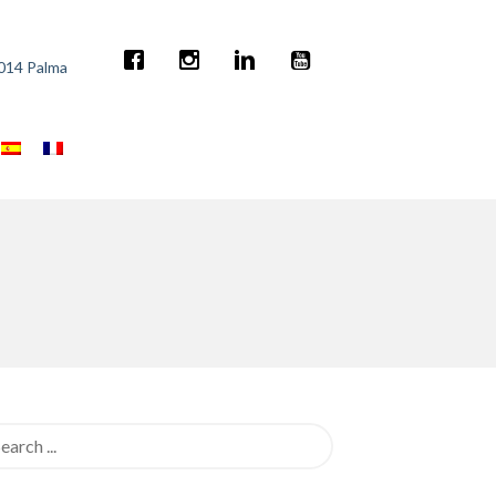
7014 Palma
rch