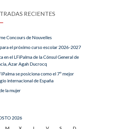
TRADAS RECIENTES
me Concours de Nouvelles
para el próximo curso escolar 2026-2027
ta en el LFiPalma de la Cónsul General de
ncia, Azar Agah Ducrocq
FiPalma se posiciona como el 7º mejor
gio internacional de España
de la mujer
STO 2026
M
X
J
V
S
D