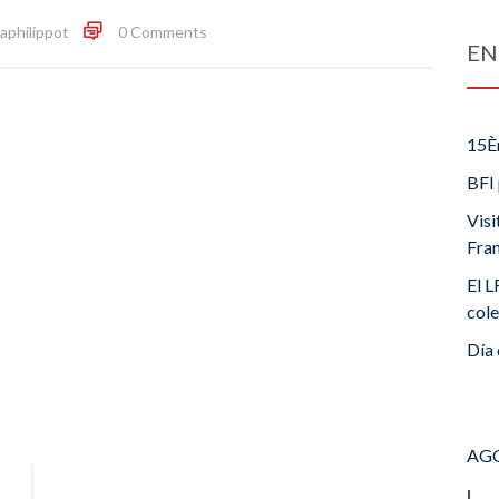
iaphilippot
0 Comments
EN
15È
BFI 
Visi
Fra
El L
cole
Día 
AGO
L