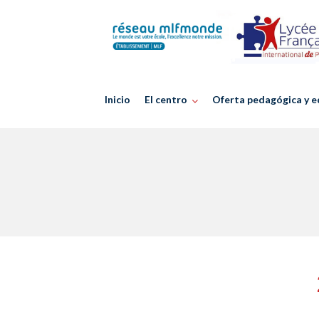
Skip
to
content
Inicio
El centro
Oferta pedagógica y e