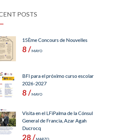
CENT POSTS
15Ème Concours de Nouvelles
8 /
MAYO
BFI para el próximo curso escolar
2026-2027
8 /
MAYO
Visita en el LFiPalma de la Cónsul
General de Francia, Azar Agah
Ducrocq
28 /
MARZO