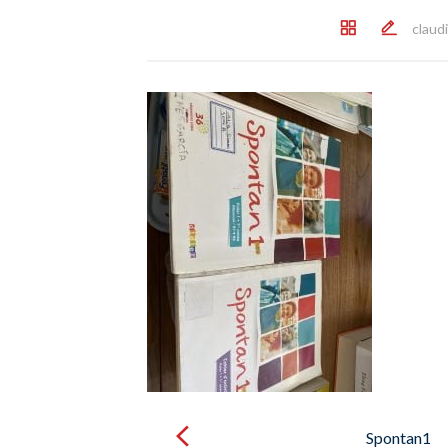
claud
Post
navigation
Spontan1