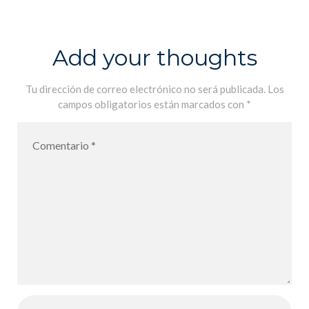
à l´honneur au
LFiP –
Nuestros
Add your thoughts
pasantes
honrados en el
Tu dirección de correo electrónico no será publicada.
Los
campos obligatorios están marcados con
*
LFiP