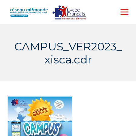
Skip
to
content
CAMPUS_VER2023_
xisca.cdr