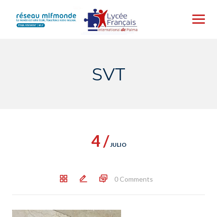
Skip
to
content
SVT
4 /
JULIO
0 Comments