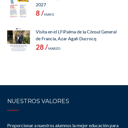
2027
8 /
MAYO
Visita en el LFiPalma de la Cónsul General
de Francia, Azar Agah Ducrocq
28 /
MARZO
NUESTROS VALORES
Proporcionar a nuestros alumnos la mejor educación para