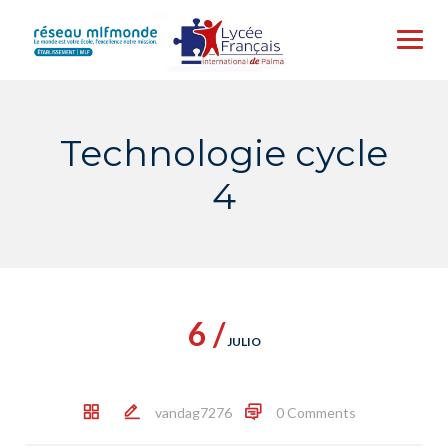
Skip
to
content
Technologie cycle
4
6 /
JULIO
vandag7276
0 Comments