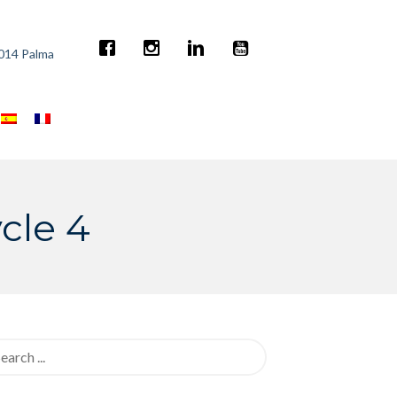
7014 Palma
cle 4
rch