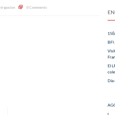
rd-gaston
0 Comments
EN
15È
BFI 
Visi
Fra
El L
cole
Día 
AGO
L