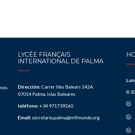
LYCÉE FRANÇAIS
HO
INTERNATIONAL DE PALMA
Lun
Dirección:
Carrer Illes Balears 142A
anos
8:3
07014 Palma, Islas Baleares
teléfono:
+34 971739260
Email:
secretaria.palma@mlfmonde.org