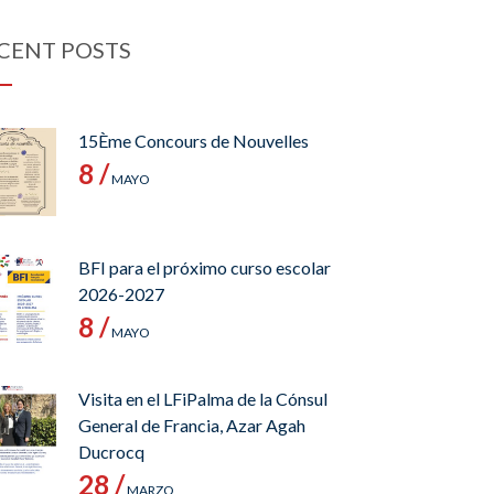
CENT POSTS
15Ème Concours de Nouvelles
8 /
MAYO
BFI para el próximo curso escolar
2026-2027
8 /
MAYO
Visita en el LFiPalma de la Cónsul
General de Francia, Azar Agah
Ducrocq
28 /
MARZO