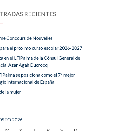
TRADAS RECIENTES
me Concours de Nouvelles
para el próximo curso escolar 2026-2027
ta en el LFiPalma de la Cónsul General de
ncia, Azar Agah Ducrocq
FiPalma se posiciona como el 7º mejor
gio internacional de España
de la mujer
STO 2026
M
X
J
V
S
D