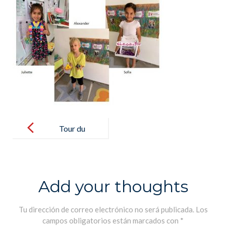
Post
navigation
Tour du
monde en 80
jours – Vuelta
al mundo en
Add your thoughts
80 días
Tu dirección de correo electrónico no será publicada.
Los
campos obligatorios están marcados con
*