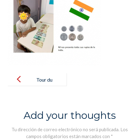
Post
navigation
Tour du
monde en 80
jours – Vuelta
al mundo en
Add your thoughts
80 días
Tu dirección de correo electrónico no será publicada.
Los
campos obligatorios están marcados con
*