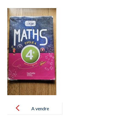
Post
navigation
A vendre
libres 4eme y
3eme