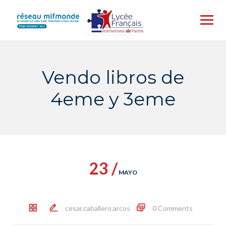
Skip
to
content
Vendo libros de
4eme y 3eme
23 /
MAYO
cesar.caballero.arcos
0 Comments