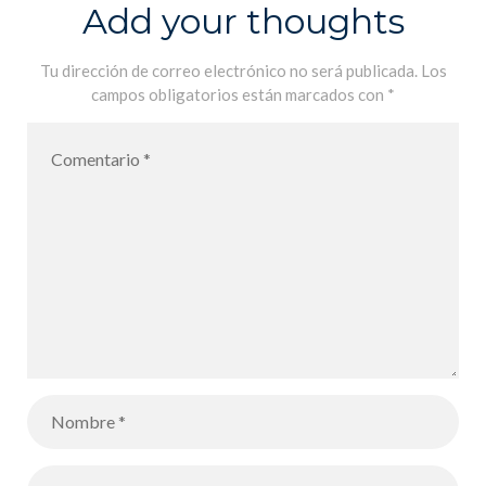
de Montuïri
Add your thoughts
par les élèves
de CE2 et
Tu dirección de correo electrónico no será publicada.
Los
campos obligatorios están marcados con
*
CE2-CM1 –
Visita de los
alumnos de
CE2 y CE2-
CM1 al museo
arqueológico
de Montuïri