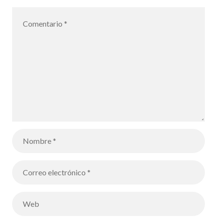
para unos
alumnos de
Terminale