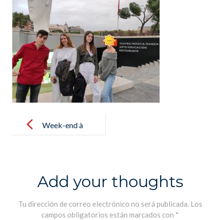
Post
navigation
Week-end à
Madrid pour
quelques
élèves de
Add your thoughts
Terminale –
Fin de semana
Tu dirección de correo electrónico no será publicada.
Los
campos obligatorios están marcados con
*
en Madrid