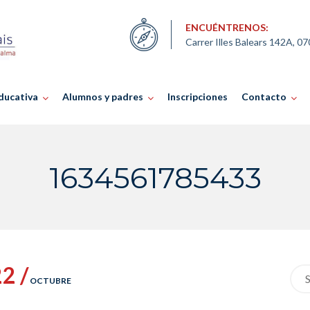
ENCUÉNTRENOS:
Carrer Illes Balears 142A, 0
ducativa
Alumnos y padres
Inscripciones
Contacto
1634561785433
2 /
Sea
OCTUBRE
for: