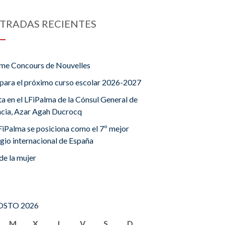
TRADAS RECIENTES
me Concours de Nouvelles
para el próximo curso escolar 2026-2027
ta en el LFiPalma de la Cónsul General de
ncia, Azar Agah Ducrocq
FiPalma se posiciona como el 7º mejor
gio internacional de España
de la mujer
STO 2026
M
X
J
V
S
D