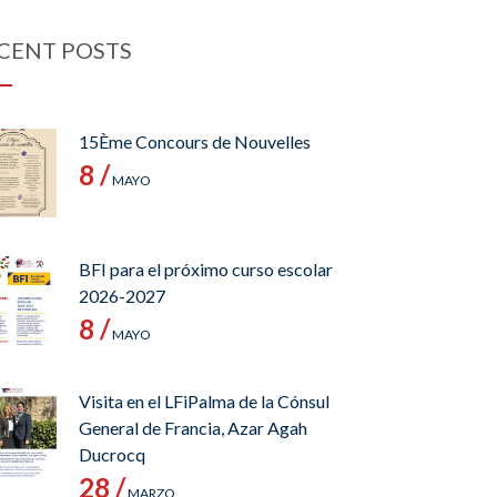
CENT POSTS
15Ème Concours de Nouvelles
8 /
MAYO
BFI para el próximo curso escolar
2026-2027
8 /
MAYO
Visita en el LFiPalma de la Cónsul
General de Francia, Azar Agah
Ducrocq
28 /
MARZO