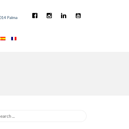
7014 Palma
rch