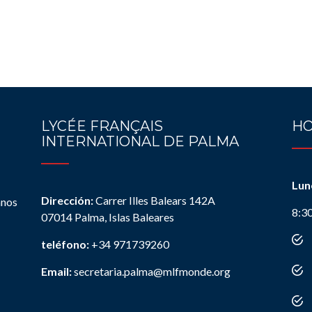
LYCÉE FRANÇAIS
HO
INTERNATIONAL DE PALMA
Lun
Dirección:
Carrer Illes Balears 142A
anos
8:3
07014 Palma, Islas Baleares
teléfono:
+34 971739260
Email:
secretaria.palma@mlfmonde.org