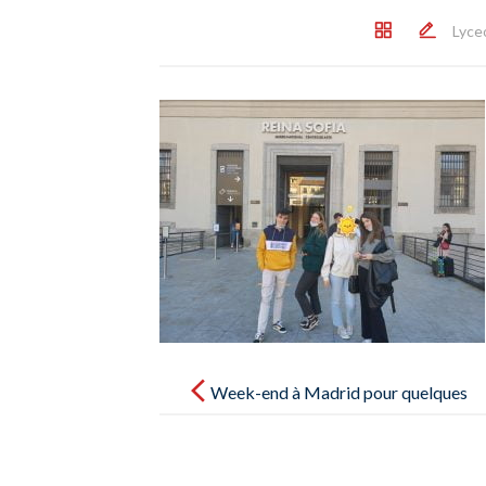
Lyce
Post
navigation
Week-end à Madrid pour quelques
élèves de Terminale – Fin de
semana en Madrid para unos