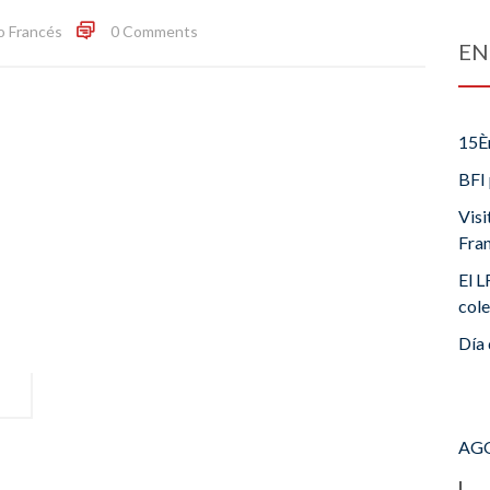
o Francés
0 Comments
EN
15È
BFI 
Visi
Fra
El L
cole
Día 
AGO
L