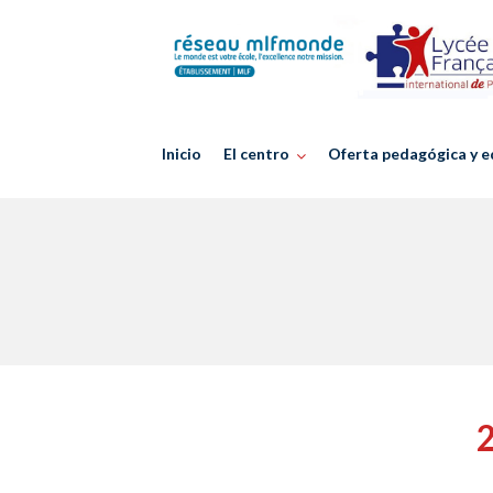
Skip
to
content
Inicio
El centro
Oferta pedagógica y e
2