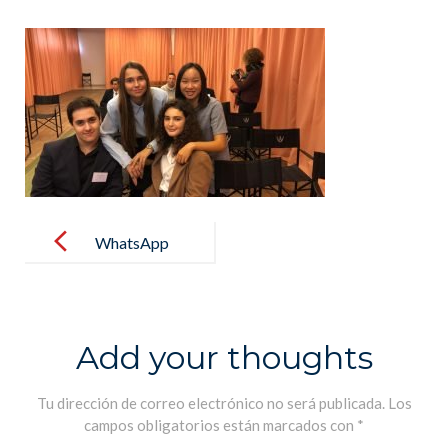
Post
navigation
WhatsApp
Image 2019-
12-17 at
15.26.21
Add your thoughts
Tu dirección de correo electrónico no será publicada.
Los
campos obligatorios están marcados con
*