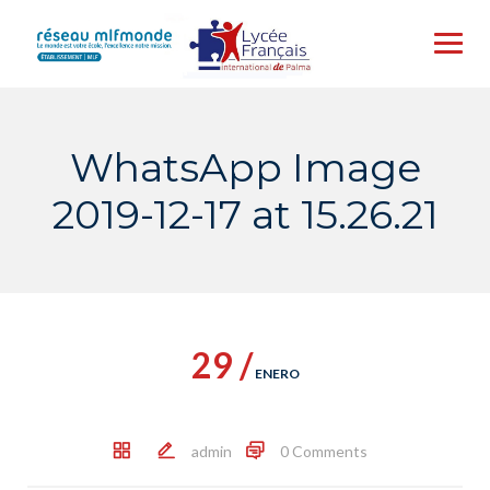
Skip
to
content
WhatsApp Image
2019-12-17 at 15.26.21
29 /
ENERO
admin
0 Comments