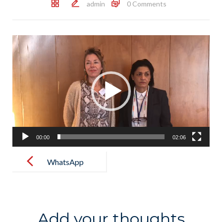
admin
0 Comments
Reproductor
de
vídeo
00:00
02:06
Post
navigation
WhatsApp
Video 2019-
12-18 at
10.25.04
Add your thoughts