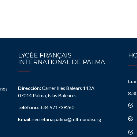
LYCÉE FRANÇAIS
HO
INTERNATIONAL DE PALMA
Lun
Dirección:
Carrer Illes Balears 142A
anos
8:3
07014 Palma, Islas Baleares
teléfono:
+34 971739260
Email:
secretaria.palma@mlfmonde.org