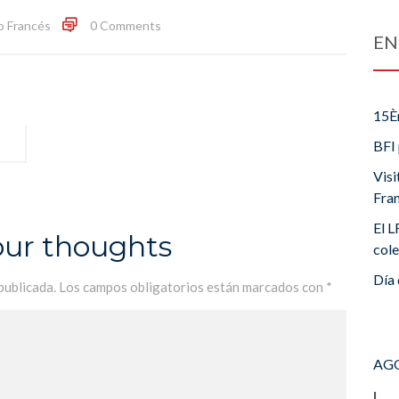
o Francés
0 Comments
EN
15È
BFI 
Visi
Fra
El L
our thoughts
cole
Día 
publicada.
Los campos obligatorios están marcados con
*
AGO
L