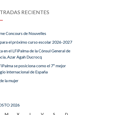
TRADAS RECIENTES
me Concours de Nouvelles
para el próximo curso escolar 2026-2027
ta en el LFiPalma de la Cónsul General de
ncia, Azar Agah Ducrocq
FiPalma se posiciona como el 7º mejor
gio internacional de España
de la mujer
STO 2026
M
X
J
V
S
D