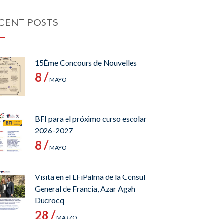
CENT POSTS
15Ème Concours de Nouvelles
8 /
MAYO
BFI para el próximo curso escolar
2026-2027
8 /
MAYO
Visita en el LFiPalma de la Cónsul
General de Francia, Azar Agah
Ducrocq
28 /
MARZO