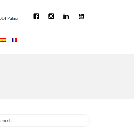
7014 Palma
rch