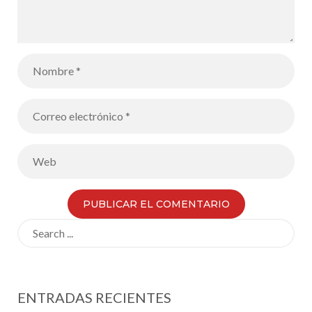
p0jDFv41S7q
_Mo=
Search
for:
ENTRADAS RECIENTES