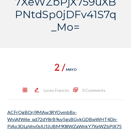
7XeWZbPjX759uXB
PNtdSp0jDFv41S7q
_Mo=
2 /
MAYO
Lyceo Francés
0 Comments
ACFrOgBOrj9MAw3RYOvmbBx-
WvjAfW6e_qd72dY8rB9uv5gsBGykGDBwWHT4Dn-
PiAo3QLpVnv0slU1jUBM908WZaWnkY7XeWZbPjX75