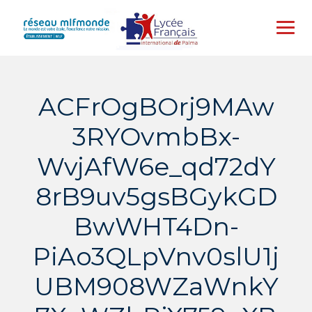
Skip
to
content
ACFrOgBOrj9MAw
3RYOvmbBx-
WvjAfW6e_qd72dY
8rB9uv5gsBGykGD
BwWHT4Dn-
PiAo3QLpVnv0slU1j
UBM908WZaWnkY