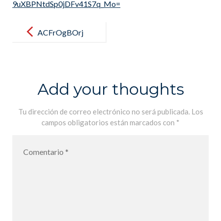
9uXBPNtdSp0jDFv41S7q_Mo=
Post
navigation
ACFrOgBOrj
9MAw3RYOv
mbBx-
WvjAfW6e_q
Add your thoughts
d72dY8rB9uv
5gsBGykGD
Tu dirección de correo electrónico no será publicada.
Los
campos obligatorios están marcados con
*
BwWHT4Dn-
PiAo3QLpVnv
0slU1jUBM9
08WZaWnkY
7XeWZbPjX7
59uXBPNtdS