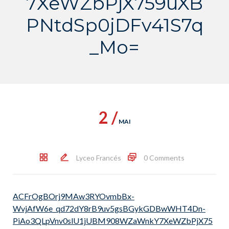
7XeWZbPjX759uXB
PNtdSp0jDFv41S7q
_Mo=
2 /
MAI
Lyceo Francés
0 Comments
ACFrOgBOrj9MAw3RYOvmbBx-
WvjAfW6e_qd72dY8rB9uv5gsBGykGDBwWHT4Dn-
PiAo3QLpVnv0slU1jUBM908WZaWnkY7XeWZbPjX75