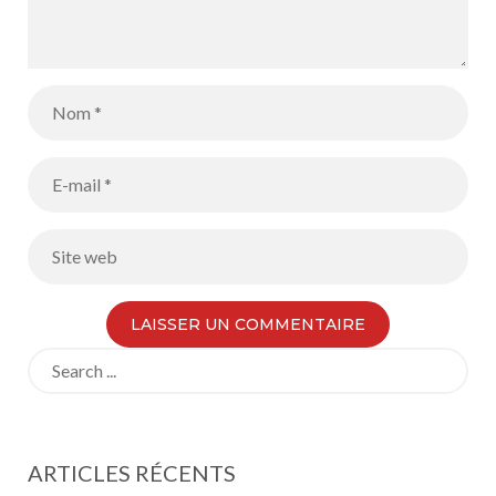
p0jDFv41S7q
_Mo=
Search
for:
ARTICLES RÉCENTS