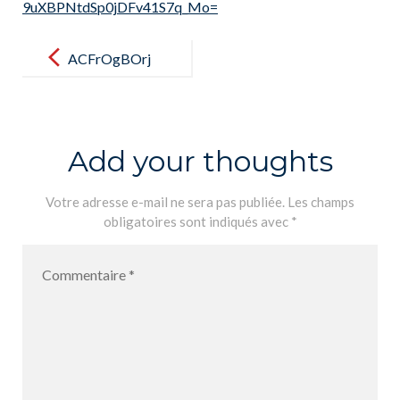
9uXBPNtdSp0jDFv41S7q_Mo=
Post
navigation
ACFrOgBOrj
9MAw3RYOv
mbBx-
WvjAfW6e_q
Add your thoughts
d72dY8rB9uv
5gsBGykGD
Votre adresse e-mail ne sera pas publiée.
Les champs
obligatoires sont indiqués avec
*
BwWHT4Dn-
PiAo3QLpVnv
0slU1jUBM9
08WZaWnkY
7XeWZbPjX7
59uXBPNtdS