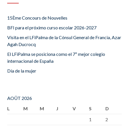
15Ème Concours de Nouvelles
BFI para el próximo curso escolar 2026-2027
Visita en el LFiPalma de la Cónsul General de Francia, Azar
Agah Ducrocq
El LFiPalma se posiciona como el 7º mejor colegio
internacional de España
Día de la mujer
AOÛT 2026
L
M
M
J
V
S
D
1
2