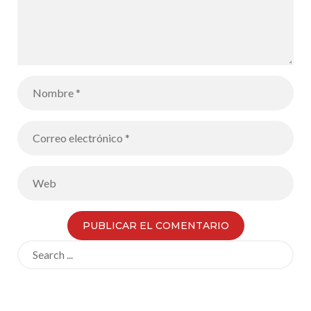
Search
for: