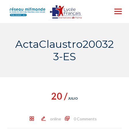
Skip
to
content
ActaClaustro20032
3-ES
20 /
JULIO
online
0 Comments