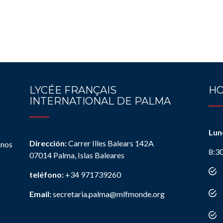
LYCÉE FRANÇAIS
HO
INTERNATIONAL DE PALMA
Lun
Dirección:
Carrer Illes Balears 142A
anos
8:3
07014 Palma, Islas Baleares
teléfono:
+34 971739260
Email:
secretaria.palma@mlfmonde.org