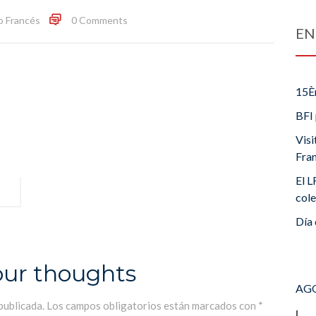
o Francés
0 Comments
EN
15È
BFI 
Visi
Fra
El L
cole
Día 
our thoughts
AGO
publicada.
Los campos obligatorios están marcados con
*
L