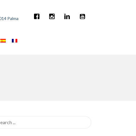
7014 Palma
rch