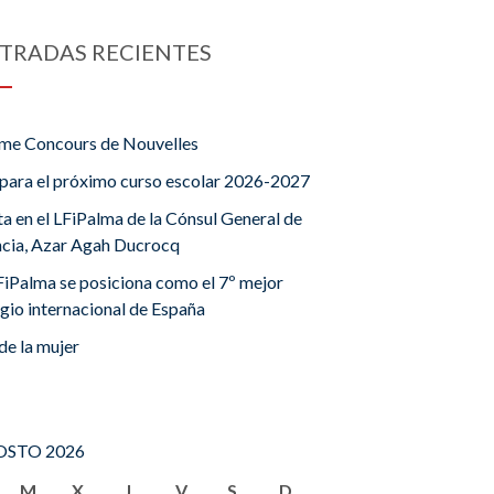
TRADAS RECIENTES
me Concours de Nouvelles
para el próximo curso escolar 2026-2027
ta en el LFiPalma de la Cónsul General de
ncia, Azar Agah Ducrocq
FiPalma se posiciona como el 7º mejor
gio internacional de España
de la mujer
STO 2026
M
X
J
V
S
D