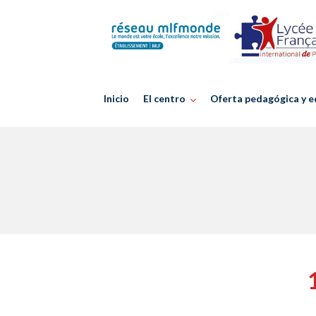
Skip
to
content
Inicio
El centro
Oferta pedagógica y e