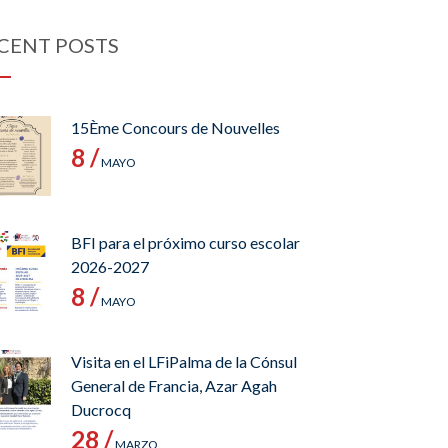
CENT POSTS
15Ème Concours de Nouvelles
8 /
MAYO
BFI para el próximo curso escolar
2026-2027
8 /
MAYO
Visita en el LFiPalma de la Cónsul
General de Francia, Azar Agah
Ducrocq
28 /
MARZO