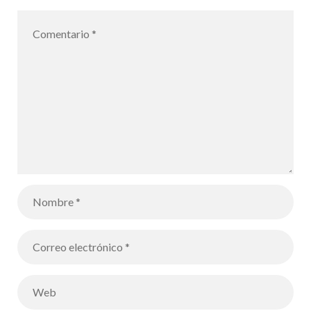
chanteur du
groupe pop
espagnol «La
habitación
roja» –
Estupendo y
interesante
encuentro con
Mia Salazar et
Jorge Martí,
directora y
cantante del
grupo español
de pop «La