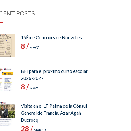
CENT POSTS
15Ème Concours de Nouvelles
8 /
MAYO
BFI para el próximo curso escolar
2026-2027
8 /
MAYO
Visita en el LFiPalma de la Cónsul
General de Francia, Azar Agah
Ducrocq
28 /
MARZO