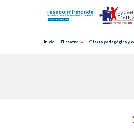
Skip
to
content
Inicio
El centro
Oferta pedagógica y e