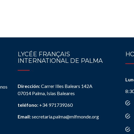
LYCÉE FRANÇAIS
HO
INTERNATIONAL DE PALMA
Lun
Dirección:
Carrer Illes Balears 142A
anos
8:3
07014 Palma, Islas Baleares
teléfono:
+34 971739260
Email:
secretaria.palma@mlfmonde.org