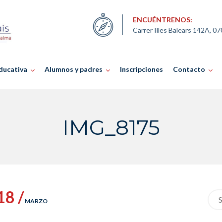
ENCUÉNTRENOS:
Carrer Illes Balears 142A, 0
ducativa
Alumnos y padres
Inscripciones
Contacto
IMG_8175
18 /
Sea
MARZO
for: