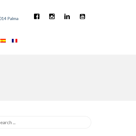
7014 Palma
rch