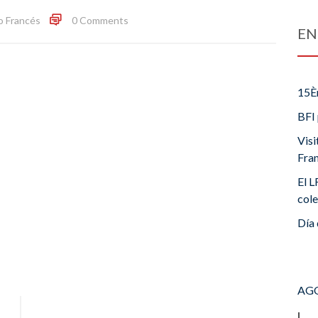
o Francés
0 Comments
EN
15È
BFI 
Visi
Fra
El L
cole
Día 
AGO
L