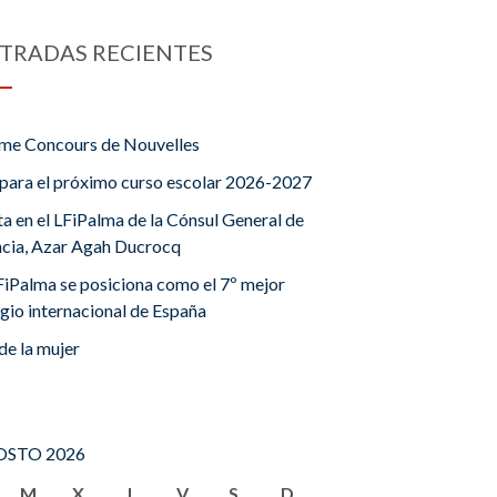
TRADAS RECIENTES
me Concours de Nouvelles
para el próximo curso escolar 2026-2027
ta en el LFiPalma de la Cónsul General de
ncia, Azar Agah Ducrocq
FiPalma se posiciona como el 7º mejor
gio internacional de España
de la mujer
STO 2026
M
X
J
V
S
D