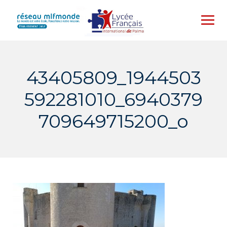
Skip
to
content
43405809_1944503
592281010_6940379
709649715200_o