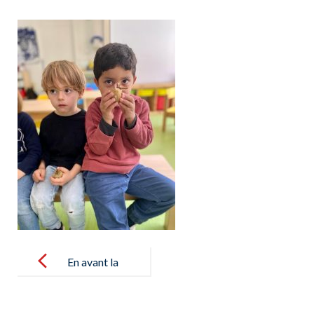
Post
navigation
En avant la
pomme de
terre! –