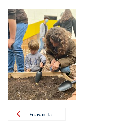
Post
navigation
En avant la
pomme de
terre! –