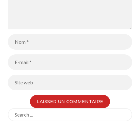
Search
for: