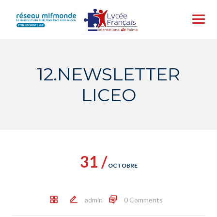
Skip
to
content
12.NEWSLETTER
LICEO
31 /
OCTOBRE
admin
0 Comments