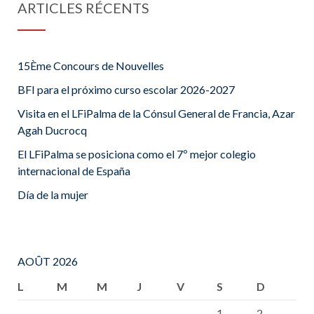
ARTICLES RÉCENTS
15Ème Concours de Nouvelles
BFI para el próximo curso escolar 2026-2027
Visita en el LFiPalma de la Cónsul General de Francia, Azar
Agah Ducrocq
El LFiPalma se posiciona como el 7º mejor colegio
internacional de España
Día de la mujer
AOÛT 2026
L
M
M
J
V
S
D
1
2