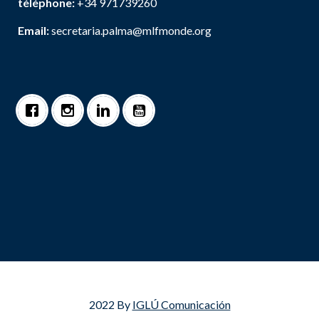
téléphone:
+34 971739260
Email:
secretaria.palma@mlfmonde.org
2022 By
IGLÚ Comunicación