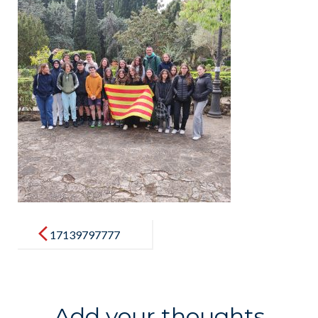
Post
navigation
17139797777
70
Add your thoughts