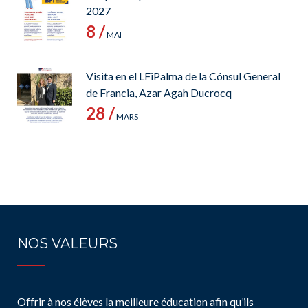
2027
8 /
MAI
Visita en el LFiPalma de la Cónsul General
de Francia, Azar Agah Ducrocq
28 /
MARS
NOS VALEURS
Offrir à nos élèves la meilleure éducation afin qu’ils