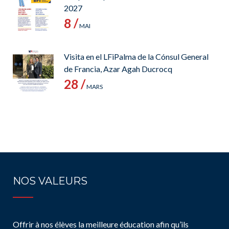
2027
8 /
MAI
Visita en el LFiPalma de la Cónsul General
de Francia, Azar Agah Ducrocq
28 /
MARS
NOS VALEURS
Offrir à nos élèves la meilleure éducation afin qu’ils