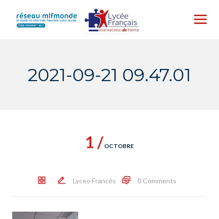
Skip
to
content
2021-09-21 09.47.01
1 /
OCTOBRE
Lyceo Francés
0 Comments