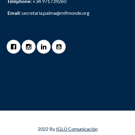
téléphone:
+34 971739260
Email:
secretaria.palma@mlfmonde.org
2022 By
IGLÚ Comunicación