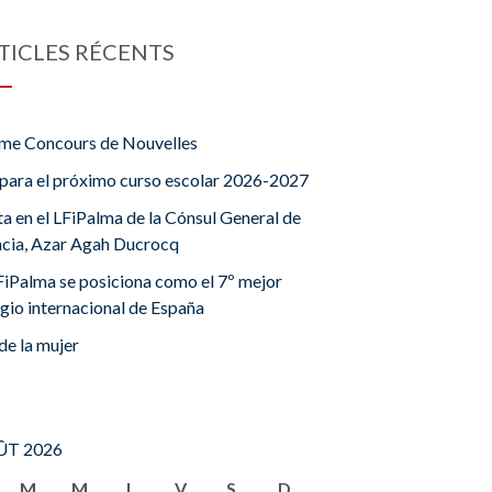
TICLES RÉCENTS
me Concours de Nouvelles
para el próximo curso escolar 2026-2027
ta en el LFiPalma de la Cónsul General de
ncia, Azar Agah Ducrocq
FiPalma se posiciona como el 7º mejor
gio internacional de España
de la mujer
T 2026
M
M
J
V
S
D