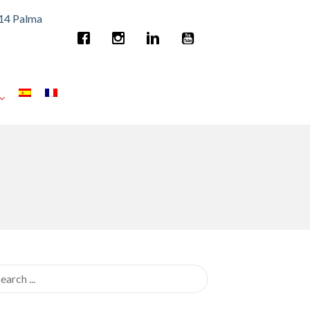
014 Palma
rch