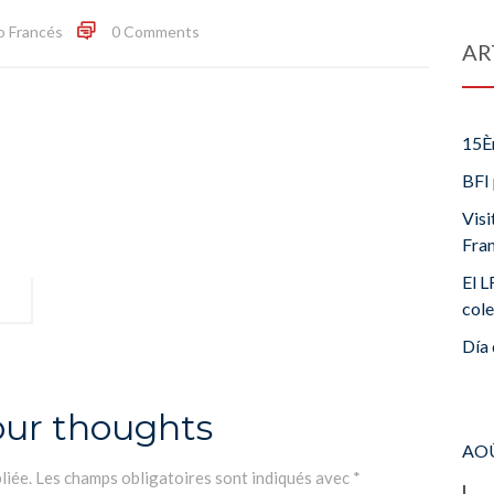
o Francés
0 Comments
AR
15È
BFI 
Visi
Fra
El L
cole
Día 
our thoughts
AOÛ
liée.
Les champs obligatoires sont indiqués avec
*
L