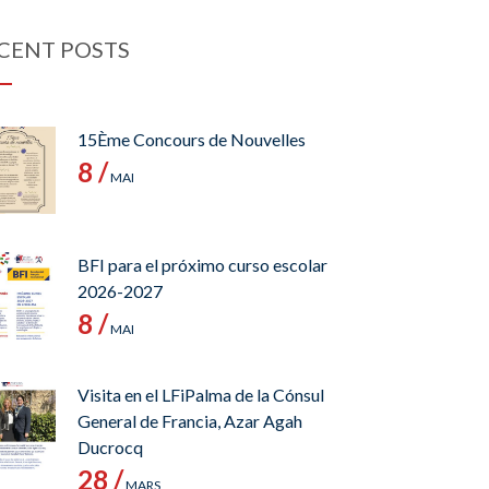
CENT POSTS
15Ème Concours de Nouvelles
8 /
MAI
BFI para el próximo curso escolar
2026-2027
8 /
MAI
Visita en el LFiPalma de la Cónsul
General de Francia, Azar Agah
Ducrocq
28 /
MARS