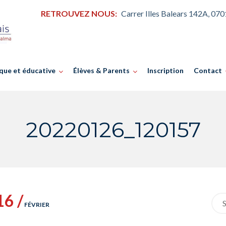
RETROUVEZ NOUS:
Carrer Illes Balears 142A, 07
que et éducative
Élèves & Parents
Inscription
Contact
20220126_120157
16 /
Sea
FÉVRIER
for: