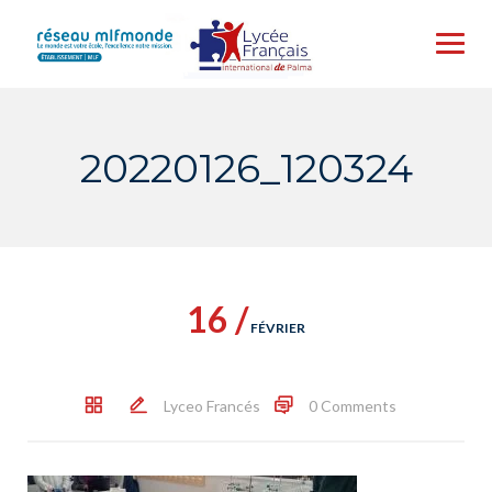
Skip
to
content
20220126_120324
16 /
FÉVRIER
Lyceo Francés
0 Comments