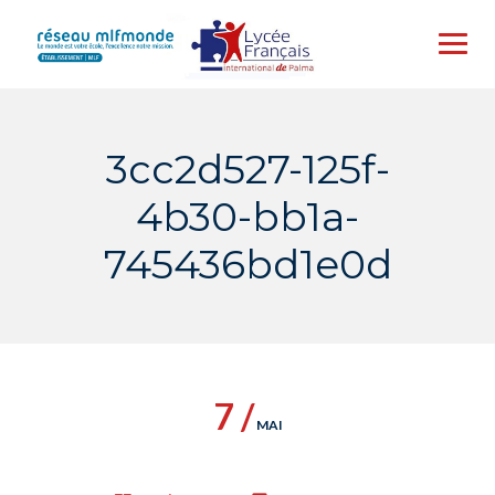
Skip
to
content
3cc2d527-125f-
4b30-bb1a-
745436bd1e0d
7 /
MAI