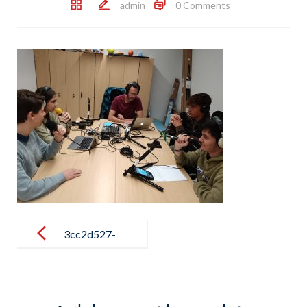
admin
0 Comments
Post
navigation
3cc2d527-
125f-4b30-
bb1a-
745436bd1e0