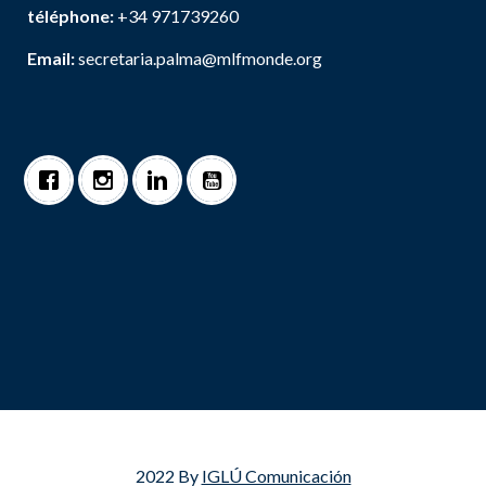
téléphone:
+34 971739260
Email:
secretaria.palma@mlfmonde.org
2022 By
IGLÚ Comunicación