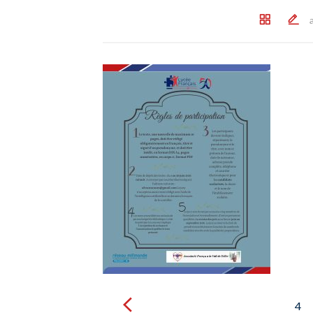
Post
navigation
4