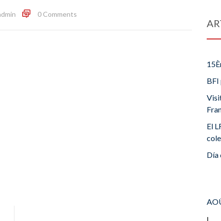
admin
0 Comments
AR
15È
BFI 
Visi
Fra
El L
cole
Día 
AOÛ
L