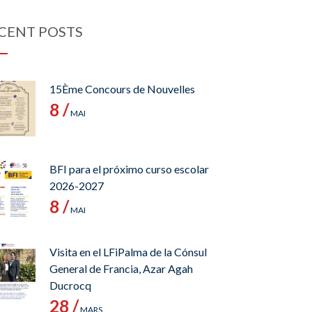
CENT POSTS
15Ème Concours de Nouvelles
8 /
MAI
BFI para el próximo curso escolar
2026-2027
8 /
MAI
Visita en el LFiPalma de la Cónsul
General de Francia, Azar Agah
Ducrocq
28 /
MARS