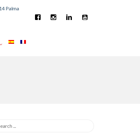
014 Palma
rch