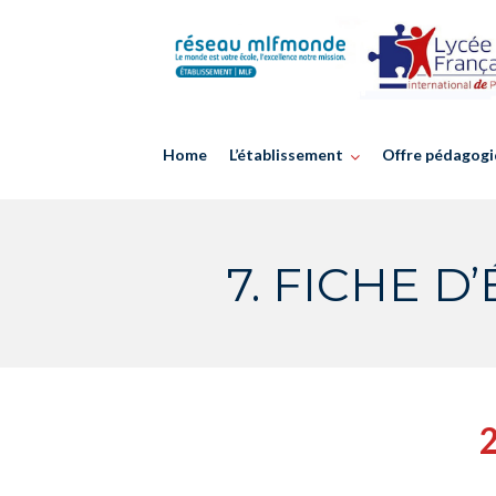
Skip
to
content
Home
L’établissement
Offre pédagogi
7. FICHE 
2