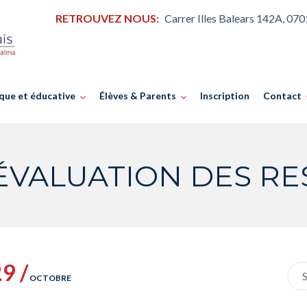
RETROUVEZ NOUS:
Carrer Illes Balears 142A, 07
que et éducative
Élèves & Parents
Inscription
Contact
D’ÉVALUATION DES R
9 /
Sea
OCTOBRE
for: