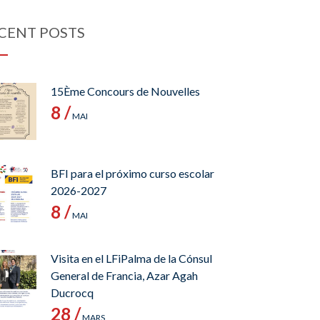
CENT POSTS
15Ème Concours de Nouvelles
8 /
MAI
BFI para el próximo curso escolar
2026-2027
8 /
MAI
Visita en el LFiPalma de la Cónsul
General de Francia, Azar Agah
Ducrocq
28 /
MARS