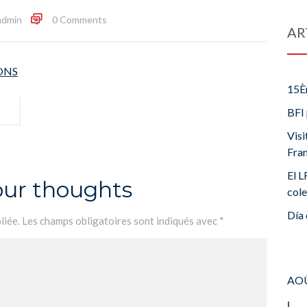
admin
0 Comments
AR
IONS
15È
BFI 
Visi
Fra
El L
our thoughts
cole
Día 
liée.
Les champs obligatoires sont indiqués avec
*
AOÛ
L