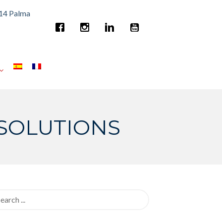
014 Palma
ESOLUTIONS
rch