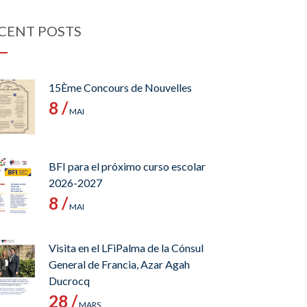
CENT POSTS
15Ème Concours de Nouvelles
8 /
MAI
BFI para el próximo curso escolar
2026-2027
8 /
MAI
Visita en el LFiPalma de la Cónsul
General de Francia, Azar Agah
Ducrocq
28 /
MARS