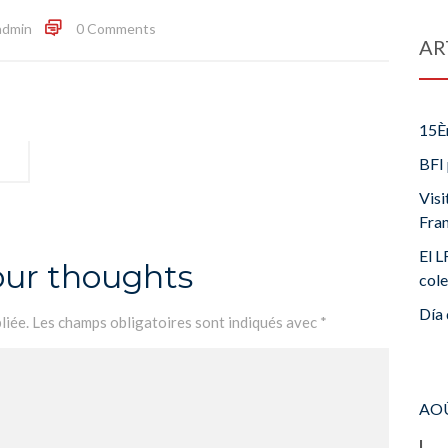
admin
0 Comments
AR
15È
BFI 
Visi
Fra
El L
our thoughts
cole
Día 
liée.
Les champs obligatoires sont indiqués avec
*
AOÛ
L