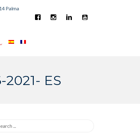
014 Palma
6-2021- ES
rch