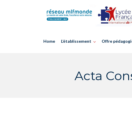
Skip
to
content
Home
L’établissement
Offre pédagogi
Acta Cons