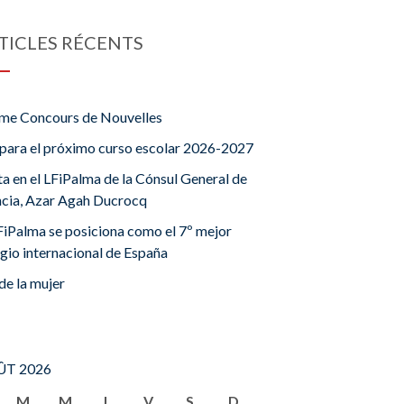
TICLES RÉCENTS
me Concours de Nouvelles
para el próximo curso escolar 2026-2027
ta en el LFiPalma de la Cónsul General de
ncia, Azar Agah Ducrocq
FiPalma se posiciona como el 7º mejor
gio internacional de España
de la mujer
T 2026
M
M
J
V
S
D