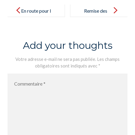
Post
navigation
En route pour l
Remise des
´année
certificats:
scolaire 2021-
École
2022 – Yendo
Ambassadrice
Add your thoughts
hacia al curso
du Parlement
escolar 2021-
Européen –
Votre adresse e-mail ne sera pas publiée.
Les champs
obligatoires sont indiqués avec
*
2022
Entrega de los
certificados:
Escuela
Embajadora
del
Parlamento
Europeo