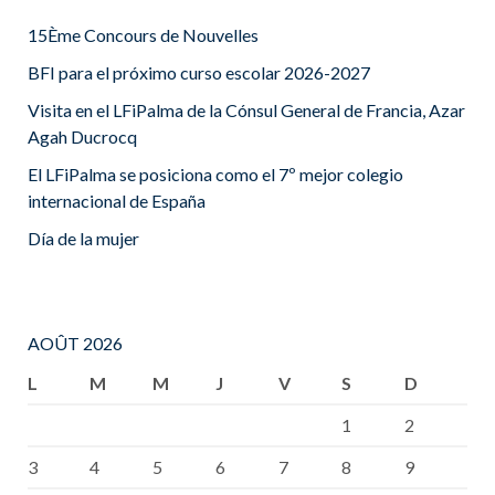
15Ème Concours de Nouvelles
BFI para el próximo curso escolar 2026-2027
Visita en el LFiPalma de la Cónsul General de Francia, Azar
Agah Ducrocq
El LFiPalma se posiciona como el 7º mejor colegio
internacional de España
Día de la mujer
AOÛT 2026
L
M
M
J
V
S
D
1
2
3
4
5
6
7
8
9