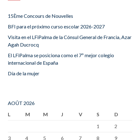
15Ème Concours de Nouvelles
BFI para el próximo curso escolar 2026-2027
Visita en el LFiPalma de la Cónsul General de Francia, Azar
Agah Ducrocq
El LFiPalma se posiciona como el 7º mejor colegio
internacional de España
Día de la mujer
AOÛT 2026
L
M
M
J
V
S
D
1
2
3
4
5
6
7
8
9