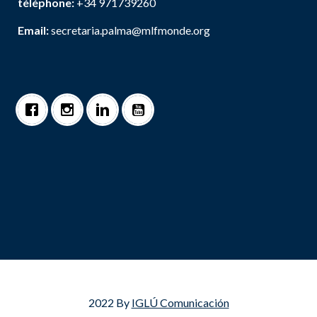
téléphone:
+34 971739260
Email:
secretaria.palma@mlfmonde.org
2022 By
IGLÚ Comunicación