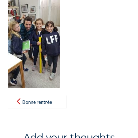
Post
navigation
Bonne rentrée
!!!¡¡¡Feliz
vuelta al
cole!!!
Add your thoughts