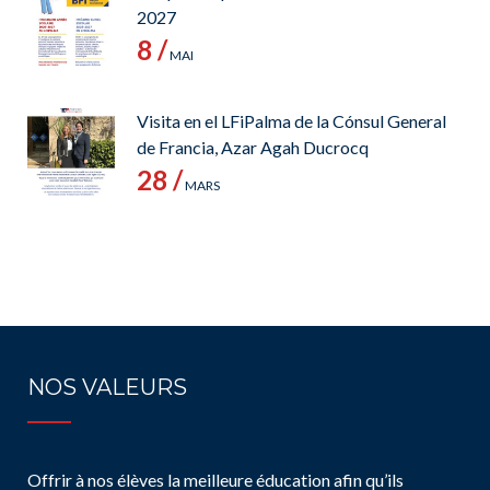
2027
8 /
MAI
Visita en el LFiPalma de la Cónsul General
de Francia, Azar Agah Ducrocq
28 /
MARS
NOS VALEURS
Offrir à nos élèves la meilleure éducation afin qu’ils