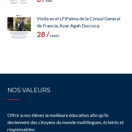
MAI
Visita en el LFiPalma de la Cónsul General
de Francia, Azar Agah Ducrocq
28 /
MARS
NOS VALEURS
Offrir à nos élèves la meilleure éducation afin qu’ils
deviennent des citoyens du monde multilingues, éclairés et
responsables: