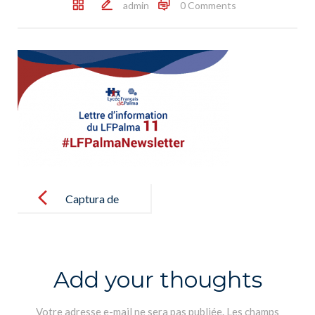
admin
0 Comments
Post
navigation
Captura de
pantalla
2019-07-02 a
las 14.33.45
Add your thoughts
Votre adresse e-mail ne sera pas publiée.
Les champs