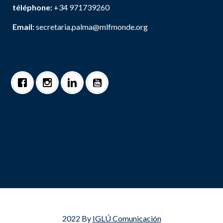
téléphone:
+34 971739260
Email:
secretaria.palma@mlfmonde.org
2022 By
IGLÚ Comunicación