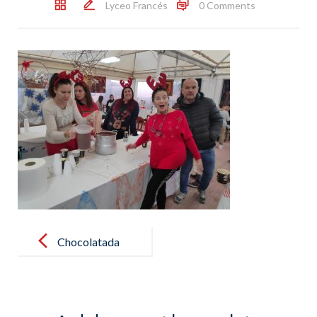
Lyceo Francés
0 Comments
Post
navigation
Chocolatada
del AMPA !!!