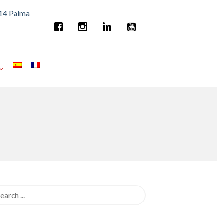
014 Palma
rch