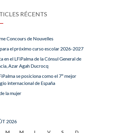
TICLES RÉCENTS
me Concours de Nouvelles
para el próximo curso escolar 2026-2027
ta en el LFiPalma de la Cónsul General de
ncia, Azar Agah Ducrocq
FiPalma se posiciona como el 7º mejor
gio internacional de España
de la mujer
T 2026
M
M
J
V
S
D