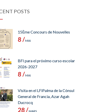
CENT POSTS
15Ème Concours de Nouvelles
8 /
MAI
BFI para el próximo curso escolar
2026-2027
8 /
MAI
Visita en el LFiPalma de la Cónsul
General de Francia, Azar Agah
Ducrocq
28 /
MARS