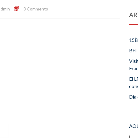
admin
0 Comments
AR
15È
BFI 
Visi
Fra
El L
cole
Día 
AOÛ
L