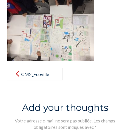
Post
navigation
CM2_Ecoville
_02
Add your thoughts
Votre adresse e-mail ne sera pas publiée.
Les champs
obligatoires sont indiqués avec
*