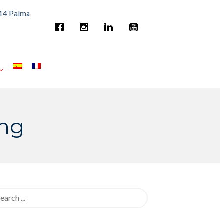
014 Palma
png
rch