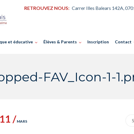
RETROUVEZ NOUS:
Carrer Illes Balears 142A, 07
que et éducative
Élèves & Parents
Inscription
Contact
opped-FAV_Icon-1-1.
11 /
Sea
MARS
for: