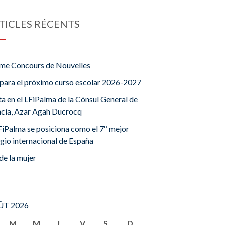
TICLES RÉCENTS
me Concours de Nouvelles
para el próximo curso escolar 2026-2027
ta en el LFiPalma de la Cónsul General de
ncia, Azar Agah Ducrocq
FiPalma se posiciona como el 7º mejor
gio internacional de España
de la mujer
T 2026
M
M
J
V
S
D