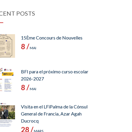
CENT POSTS
15Ème Concours de Nouvelles
8 /
MAI
BFI para el próximo curso escolar
2026-2027
8 /
MAI
Visita en el LFiPalma de la Cónsul
General de Francia, Azar Agah
Ducrocq
28 /
MARS