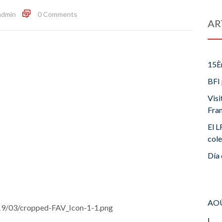
admin
0 Comments
AR
15È
BFI 
Visi
Fra
El L
cole
Día 
AOÛ
019/03/cropped-FAV_Icon-1-1.png
L