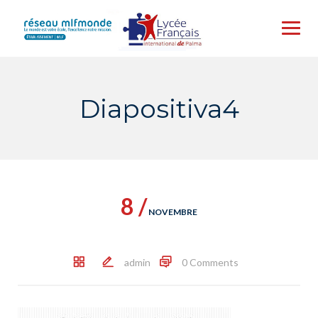
Skip
to
content
Diapositiva4
8 /
NOVEMBRE
admin
0 Comments