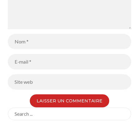
Search
for: