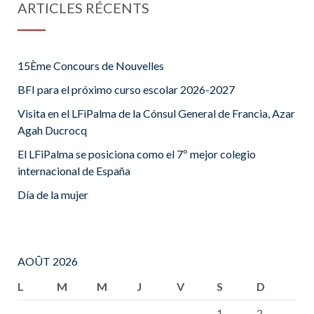
ARTICLES RÉCENTS
15Ème Concours de Nouvelles
BFI para el próximo curso escolar 2026-2027
Visita en el LFiPalma de la Cónsul General de Francia, Azar
Agah Ducrocq
El LFiPalma se posiciona como el 7º mejor colegio
internacional de España
Día de la mujer
AOÛT 2026
L
M
M
J
V
S
D
1
2