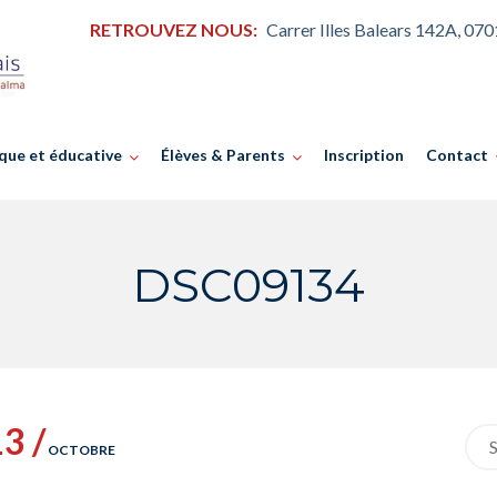
RETROUVEZ NOUS:
Carrer Illes Balears 142A, 07
que et éducative
Élèves & Parents
Inscription
Contact
DSC09134
3 /
Sea
OCTOBRE
for: