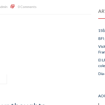
admin
0 Comments
AR
15È
BFI 
Visi
Fra
El L
cole
Día 
AOÛ
L