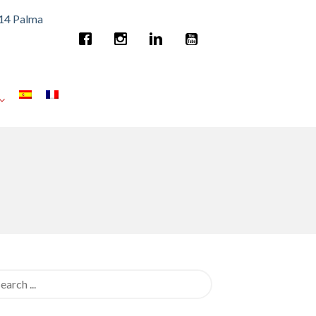
014 Palma
rch