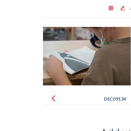
Post
navigation
DSC09134