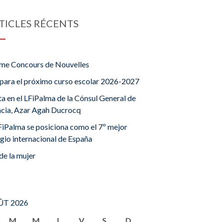
TICLES RÉCENTS
me Concours de Nouvelles
para el próximo curso escolar 2026-2027
ta en el LFiPalma de la Cónsul General de
ncia, Azar Agah Ducrocq
FiPalma se posiciona como el 7º mejor
gio internacional de España
de la mujer
T 2026
M
M
J
V
S
D