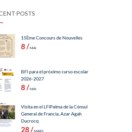
CENT POSTS
15Ème Concours de Nouvelles
8 /
MAI
BFI para el próximo curso escolar
2026-2027
8 /
MAI
Visita en el LFiPalma de la Cónsul
General de Francia, Azar Agah
Ducrocq
28 /
MARS