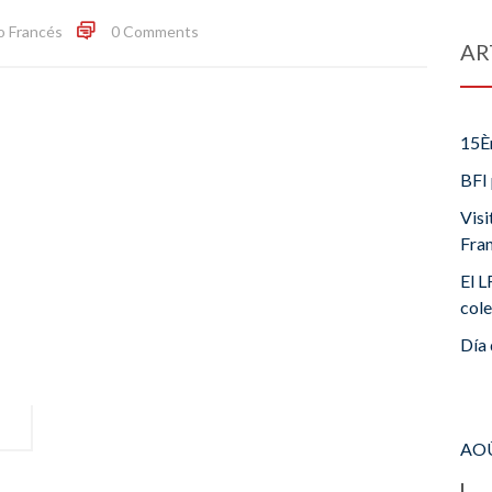
o Francés
0 Comments
AR
15È
BFI 
Visi
Fra
El L
cole
Día 
AOÛ
L