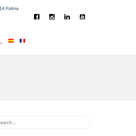
014 Palma
rch