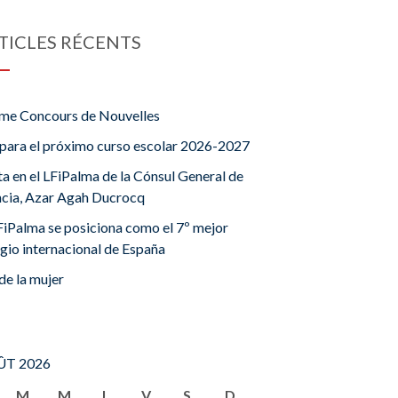
TICLES RÉCENTS
me Concours de Nouvelles
para el próximo curso escolar 2026-2027
ta en el LFiPalma de la Cónsul General de
ncia, Azar Agah Ducrocq
FiPalma se posiciona como el 7º mejor
gio internacional de España
de la mujer
T 2026
M
M
J
V
S
D