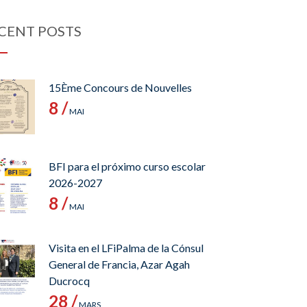
CENT POSTS
15Ème Concours de Nouvelles
8 /
MAI
BFI para el próximo curso escolar
2026-2027
8 /
MAI
Visita en el LFiPalma de la Cónsul
General de Francia, Azar Agah
Ducrocq
28 /
MARS