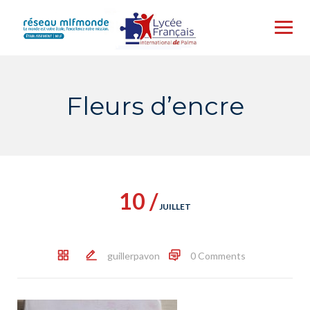
Skip
to
content
Fleurs d’encre
10 /
JUILLET
guillerpavon
0 Comments