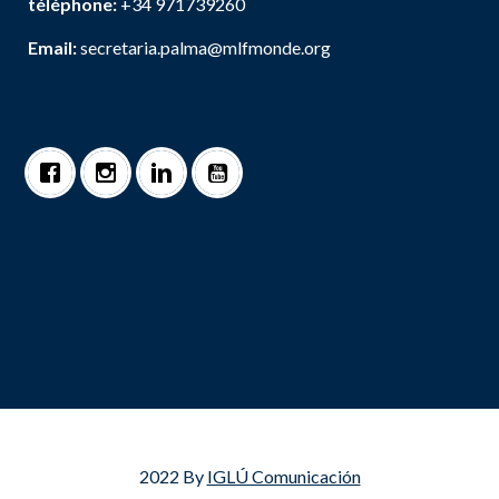
téléphone:
+34 971739260
Email:
secretaria.palma@mlfmonde.org
2022 By
IGLÚ Comunicación