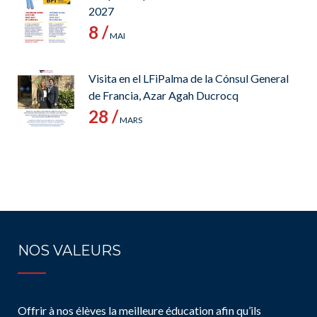
2027
8 /
MAI
Visita en el LFiPalma de la Cónsul General
de Francia, Azar Agah Ducrocq
28 /
MARS
NOS VALEURS
Offrir à nos élèves la meilleure éducation afin qu’ils