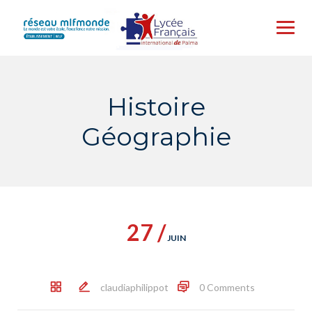
Skip
to
content
Histoire
Géographie
27 /
JUIN
claudiaphilippot
0 Comments