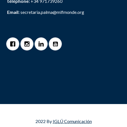
téléphone:
+34 971739260
Email:
secretaria.palma@mlfmonde.org
2022 By
IGLÚ Comunicación