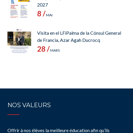
2027
8 /
MAI
Visita en el LFiPalma de la Cónsul General
de Francia, Azar Agah Ducrocq
28 /
MARS
NOS VALEURS
Offrir à nos élèves la meilleure éducation afin qu’ils